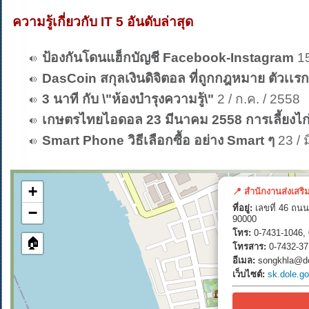
ความรู้เกี่ยวกับ IT 5 อันดับล่าสุด
ป้องกันโดนแฮ็กบัญชี Facebook-Instagram
15
DasCoin สกุลเงินดิจิตอล ที่ถูกกฎหมาย ตัวเเ
3 นาที กับ \"ห้องบำรุงความรู้\"
2 / ก.ค. / 2558
เกษตรไทยไอดอล 23 มีนาคม 2558 การเลี้ยงไก
Smart Phone วิธีเลือกซื้อ อย่าง Smart ๆ
23 / ม
+
📍 สำนักงานส่งเสริ
ที่อยู่:
เลขที่ 46 ถนน
−
90000
โทร:
0-7431-1046, 
🏠
โทรสาร:
0-7432-37
อีเมล:
songkhla@do
เว็บไซต์:
sk.dole.go