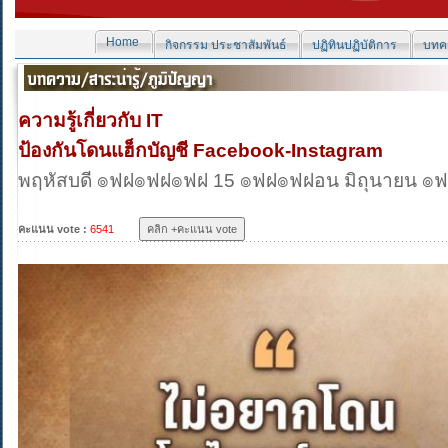
Home
กิจกรรม ประชาสัมพันธ์
ปฏิทินปฏิบัติการ
บทคว
ความรู้เกี่ยวกับ IT
ป้องกันโดนแฮ็กบัญชี Facebook-Instagram
พฤหัสบดี ๏ฟฝ๏ฟฝ๏ฟฝ 15 ๏ฟฝ๏ฟฝอน มิถุนายน ๏ฟ
คะแนน vote :
6541