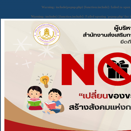
Warning
: include(popup.php) [
function.include
]: failed to open
Warning
: include() [
function.include
]: Failed opening 'popup.php' for 