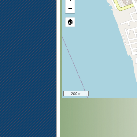
−
🏠
200 m