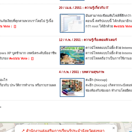
20 / เม.ย. / 2551 : ความรู้เกี่ยวกับ IT
มันสามารถเขียนทับไฟล์ที่ลึกกว่า 
็นภัยเงียบที่คุกคามพวกเราโดยไม่ รู้เนื้อ
ตอนนี้ สคริปแบบนี้ ได้กลับมาอีก
 Vote : []
กว่า root ได้อีกด้วย
คะแนน Vote 
12 / ก.พ. / 2551 : ความรู้เรื่องคอมพิวเตอร์
ดาวน์โหลดแบบไม่ยั้ง ด้วย Inter
ws XP บูตช้ามาก เทคนิคระดับมืออาชีพ
ดาวน์โหลดแบบไม่ยั้ง ด้วย Inte
รับรอง
คะแนน Vote : []
ดาวน์โหลดถือว่าเป็นการใช้งานอย่า
4 / ก.พ. / 2551 : บทความสุขภาพ
บอะไร
สะอึก (hiccup)
เกี่ยวกับ ประวัติการทำงาน หรือรวบรวมผล
สะอึก (hiccup) เกิดจากกะบังลมทำ
ช่องท้องกับช่องอก ทำงานโดยยืด
>
×
📍 สำนักงานส่งเสริมการเรียนรู้ประจำจังหวัดสงขลา