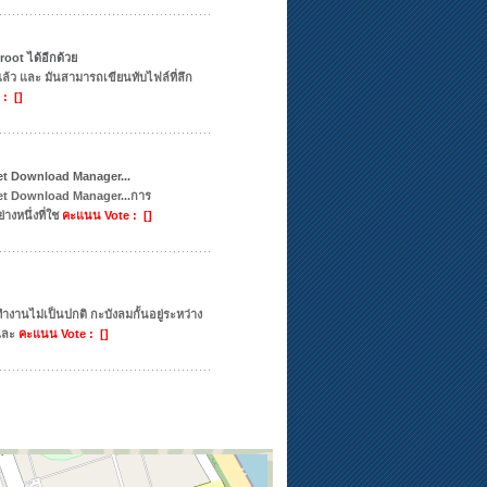
root ได้อีกด้วย
แล้ว และ มันสามารถเขียนทับไฟล์ที่ลึก
: []
net Download Manager...
rnet Download Manager...การ
งหนึ่งที่ใช
คะแนน Vote : []
งานไม่เป็นปกติ กะบังลมกั้นอยู่ระหว่าง
และ
คะแนน Vote : []