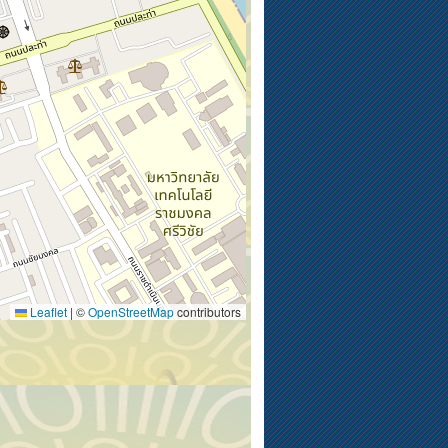
Leaflet
|
©
OpenStreetMap
contributors