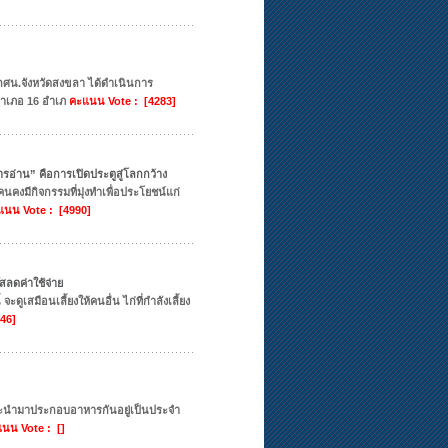
ศน.จังหวัดสงขลา ได้ดำเนินการ
.อำเภอ 16 อำเภ
คะแนน Vote : [4283]
การอ่าน” คือการเปิดประตูสู่โลกกว้าง
คนคงมีกิจกรรมที่มุ่งทำเพื่อประโยชน์แก่
แนน Vote : [4990]
๊สลดค่าใช้จ่าย
 จะดูเสมือนเลี้ยงให้คนอื่น ไก่ที่กำลังเลี้ยง
46]
ง และนำมาประกอบอาหารกันอยู่เป็นประจำ
นน Vote : []