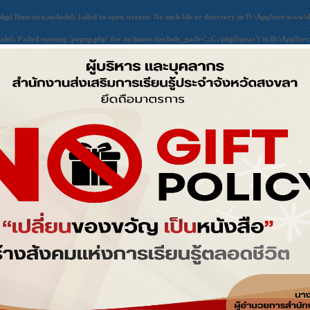
php) [
function.include
]: failed to open stream: No such file or directory in
D:\AppServ\www\sk
lude
]: Failed opening 'popup.php' for inclusion (include_path='.;C:\php5\pear') in
D:\AppServ