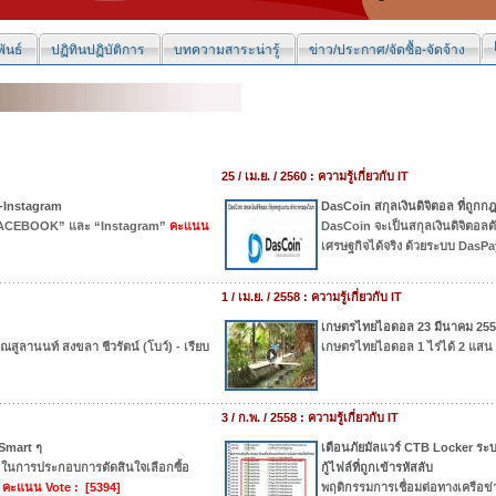
ันธ์
ปฏิทินปฏิบัติการ
บทความสาระน่ารู้
ข่าว/ประกาศ/จัดซื้อ-จัดจ้าง
25 / เม.ย. / 2560 : ความรู้เกี่ยวกับ IT
k-Instagram
DasCoin สกุลเงินดิจิตอล ที่ถูก
“FACEBOOK” และ “Instagram”
คะแนน
DasCoin จะเป็นสกุลเงินดิจิตอล
เศรษฐกิจได้จริง ด้วยระบบ DasP
1 / เม.ย. / 2558 : ความรู้เกี่ยวกับ IT
เกษตรไทยไอดอล 23 มีนาคม 2558 
สูลานนท์ สงขลา ชีวรัตน์ (โบว์) - เรียบ
เกษตรไทยไอดอล 1 ไร่ได้ 2 แสน
3 / ก.พ. / 2558 : ความรู้เกี่ยวกับ IT
 Smart ๆ
เตือนภัยมัลแวร์ CTB Locker ระบา
ชน์ ในการประกอบการตัดสินใจเลือกซื้อ
กู้ไฟล์ที่ถูกเข้ารหัสลับ
คะแนน Vote : [5394]
พฤติกรรมการเชื่อมต่อทางเครือ