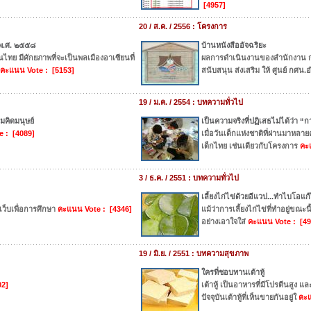
[4957]
20 / ส.ค. / 2556 : โครงการ
 พ.ศ. ๒๕๕๘
บ้านหนังสืออัจฉริยะ
ไทย มีศักยภาพที่จะเป็นพลเมืองอาเซียนที่
ผลการดำเนินงานของสำนักงาน ก
คะแนน Vote : [5153]
สนับสนุน ส่งเสริม ให้ ศูนย์ กศน
19 / ม.ค. / 2554 : บทความทั่วไป
มคิดมนุษย์
เป็นความจริงที่ปฏิเสธไม่ได้ว่า “
 : [4089]
เมื่อวันเด็กแห่งชาติที่ผ่านมาหลาย
เด็กไทย เช่นเดียวกับโครงการ
คะ
3 / ธ.ค. / 2551 : บทความทั่วไป
เลี้ยงไก่ไข่ด้วยอีแวป...ทำไบโอแก
็บเพื่อการศึกษา
คะแนน Vote : [4346]
แม้ว่าการเลี้ยงไก่ไข่ที่ทำอยู่ขณะนี้
อย่างเอาใจใส่
คะแนน Vote : [49
19 / มิ.ย. / 2551 : บทความสุขภาพ
ใครที่ชอบทานเต้าหู้
02]
เต้าหู้ เป็นอาหารที่มีโปรตีนสู
ปัจจุบันเต้าหู้ที่เห็นขายกันอยู่ใ
คะแ