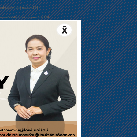
nfe\index.php
on line
184
\www\sknfe\index.php
on line
184