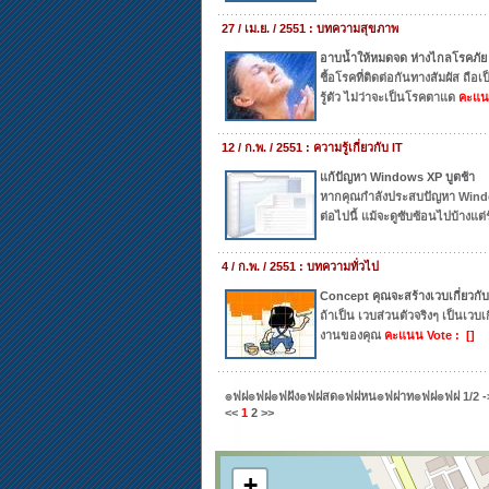
27 / เม.ย. / 2551 : บทความสุขภาพ
อาบน้ำให้หมดจด ห่างไกลโรคภัย
ชื้อโรคที่ติดต่อกันทางสัมผัส ถือเป
รู้ตัว ไม่ว่าจะเป็นโรคตาแด
คะแนน
12 / ก.พ. / 2551 : ความรู้เกี่ยวกับ IT
แก้ปัญหา Windows XP บูตช้า
หากคุณกำลังประสบปัญหา Windo
ต่อไปนี้ แม้จะดูซับซ้อนไปบ้างแต่
4 / ก.พ. / 2551 : บทความทั่วไป
Concept คุณจะสร้างเวบเกี่ยวกั
ถ้าเป็น เวบส่วนตัวจริงๆ เป็นเวบ
งานของคุณ
คะแนน Vote : []
๏ฟฝ๏ฟฝ๏ฟฝัง๏ฟฝสด๏ฟฝหน๏ฟฝาท๏ฟฝ๏ฟฝ
1/2
-
<<
1
2
>>
+