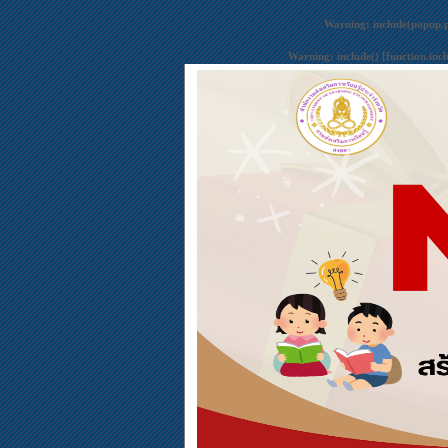
Warning
: include(popup.
Warning
: include() [
function.inc