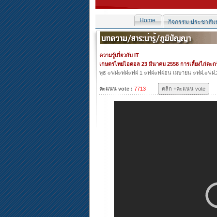
Home
กิจกรรม ประชาสัมพ
ความรู้เกี่ยวกับ IT
เกษตรไทยไอดอล 23 มีนาคม 2558 การเลี้ยงไก่ตะกร
พุธ ๏ฟฝ๏ฟฝ๏ฟฝ 1 ๏ฟฝ๏ฟฝอน เมษายน ๏ฟฝ.๏ฟฝ.
คะแนน vote :
7713