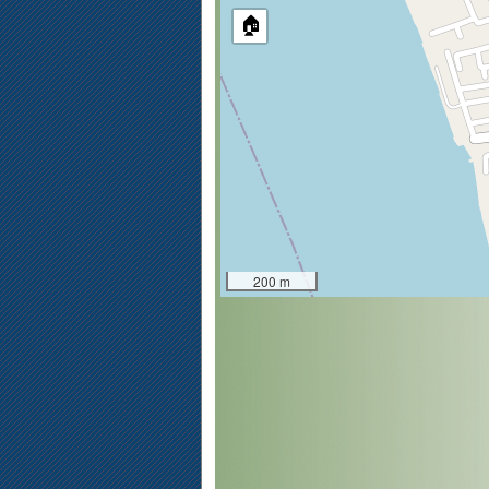
🏠
200 m