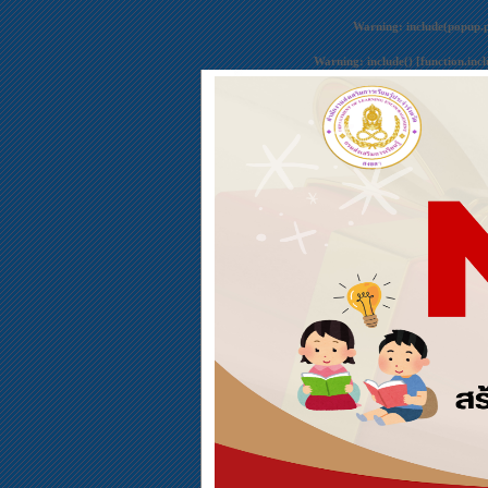
Warning
: include(popup.
Warning
: include() [
function.inc