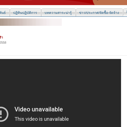
ันธ์
ปฏิทินปฏิบัติการ
บทความสาระน่ารู้
ข่าว/ประกาศ/จัดซื้อ-จัดจ้าง
้า
2558