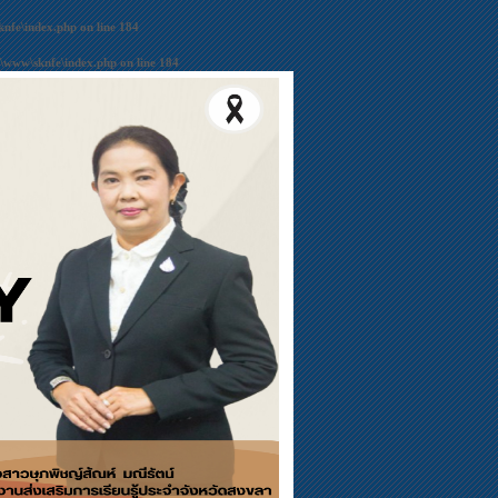
nfe\index.php
on line
184
\www\sknfe\index.php
on line
184