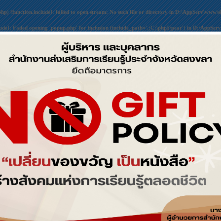
php) [
function.include
]: failed to open stream: No such file or directory in
D:\AppServ\www\sk
lude
]: Failed opening 'popup.php' for inclusion (include_path='.;C:\php5\pear') in
D:\AppServ