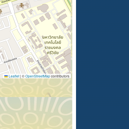
Leaflet
|
©
OpenStreetMap
contributors