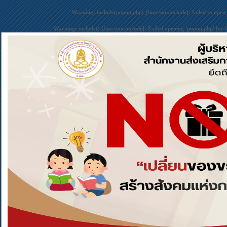
Warning
: include(popup.php) [
function.include
]: failed to open
Warning
: include() [
function.include
]: Failed opening 'popup.php' for 