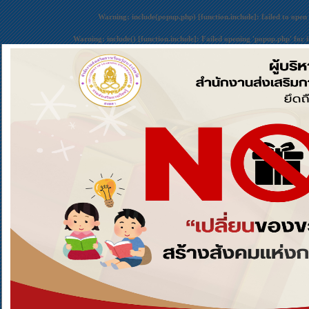
Warning
: include(popup.php) [
function.include
]: failed to open
Warning
: include() [
function.include
]: Failed opening 'popup.php' for 