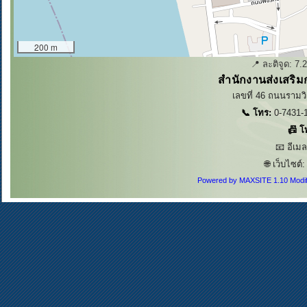
200 m
📍 ละติจูด:
7.
สำนักงานส่งเสริม
เลขที่ 46 ถนนรามวิ
📞 โทร:
0-7431-1
📠 โ
📧 อีเม
🌐 เว็บไซต์
Powered by MAXSITE 1.10 Modi