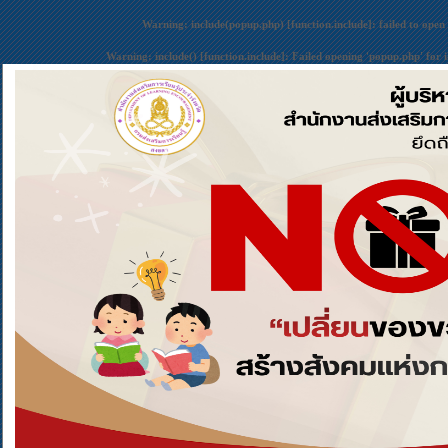
Warning
: include(popup.php) [
function.include
]: failed to open
Warning
: include() [
function.include
]: Failed opening 'popup.php' for 