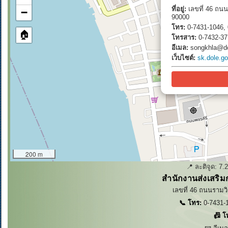
ที่อยู่:
เลขที่ 46 ถนน
−
90000
โทร:
0-7431-1046, 
🏠
โทรสาร:
0-7432-37
อีเมล:
songkhla@do
เว็บไซต์:
sk.dole.go
200 m
📍 ละติจูด:
7.
สำนักงานส่งเสริม
เลขที่ 46 ถนนรามวิ
📞 โทร:
0-7431-1
📠 โ