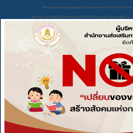
Warning
: include(popup.php) [
function.include
]: failed to open
Warning
: include() [
function.include
]: Failed opening 'popup.php' for 