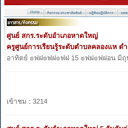
Home
กิจกรรม ประชาสัมพันธ์
ปฏิทินปฏิบัติการ
บทคว
ศูนย์ สกร.ระดับอำเภอหาดใหญ่
ครูศูนย์การเรียนรู้ระดับตำบลคลองแห ดำ
อาทิตย์ ๏ฟฝ๏ฟฝ๏ฟฝ 15 ๏ฟฝ๏ฟฝอน มิถ
เข้าชม : 3214