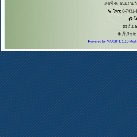
เลขที่ 46 ถนนรามวิ
📞 โทร:
0-7431-1
📠 โ
📧 อีเม
🌐 เว็บไซต์
Powered by MAXSITE 1.10 Modi