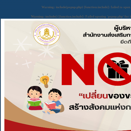
Warning
: include(popup.php) [
function.include
]: failed to open
Warning
: include() [
function.include
]: Failed opening 'popup.php' for 