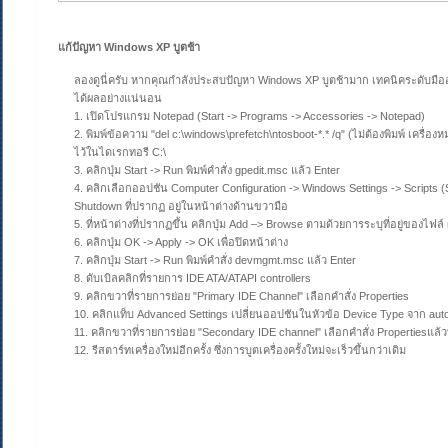
แก้ปัญหา Windows XP บูตช้า
ลองดูนี่ครับ หากคุณกำลังประสบปัญหา Windows XP บูตช้ามาก เทคนิคระดับมืออาช
ได้ผลอย่างแน่นอน
1. เปิดโปรแกรม Notepad (Start -> Programs -> Accessories -> Notepad)
2. พิมพ์ข้อความ "del c:\windows\prefetch\ntosboot-*.* /q" (ไม่ต้องพิมพ์ เครื่อง
ไว้ในไดเรกทอรี C:\
3. คลิกปุ่ม Start -> Run พิมพ์คำสั่ง gpedit.msc แล้ว Enter
4. คลิกเลือกออปชัน Computer Configuration -> Windows Settings -> Scripts (S
Shutdown ที่ปรากฏ อยู่ในหน้าต่างด้านขวามือ
5. ที่หน้าต่างที่ปรากฏขึ้น คลิกปุ่ม Add –> Browse ตามด้วยการระบุที่อยู่ของไฟล์ n
6. คลิกปุ่ม OK -> Apply -> OK เพื่อปิดหน้าต่าง
7. คลิกปุ่ม Start -> Run พิมพ์คำสั่ง devmgmt.msc แล้ว Enter
8. ดับเบิลคลิกที่รายการ IDE ATA/ATAPI controllers
9. คลิกขวาที่รายการย่อย "Primary IDE Channel" เลือกคำสั่ง Properties
10. คลิกแท็บ Advanced Settings เปลี่ยนออปชันในหัวข้อ Device Type จาก auto
11. คลิกขวาที่รายการย่อย "Secondary IDE channel" เลือกคำสั่ง Propertiesแล้ว
12. รีสตาร์ทเครื่องใหม่อีกครั้ง ซึ่งการบูตเครื่องครั้งใหม่จะเร็วขึ้นกว่าเดิม