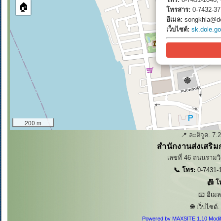
🏠
โทรสาร:
0-7432-37
อีเมล:
songkhla@do
เว็บไซต์:
sk.dole.go
200 m
📍 ละติจูด:
7.
สำนักงานส่งเสริม
เลขที่ 46 ถนนรามวิ
📞 โทร:
0-7431-1
📠 โ
📧 อีเม
🌐 เว็บไซต์
Powered by MAXSITE 1.10 Modi