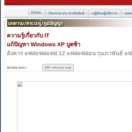
Home
กิจกรรม ประชาสัมพันธ์
ปฏิทินปฏิบัติการ
บทคว
ความรู้เกี่ยวกับ IT
แก้ปัญหา Windows XP บูตช้า
อังคาร ๏ฟฝ๏ฟฝ๏ฟฝ 12 ๏ฟฝ๏ฟฝอน กุมภาพันธ์ ๏
คะแนน vote :