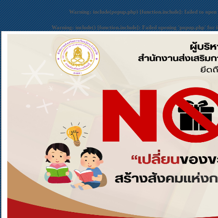
Warning
: include(popup.php) [
function.include
]: failed to open
Warning
: include() [
function.include
]: Failed opening 'popup.php' for 